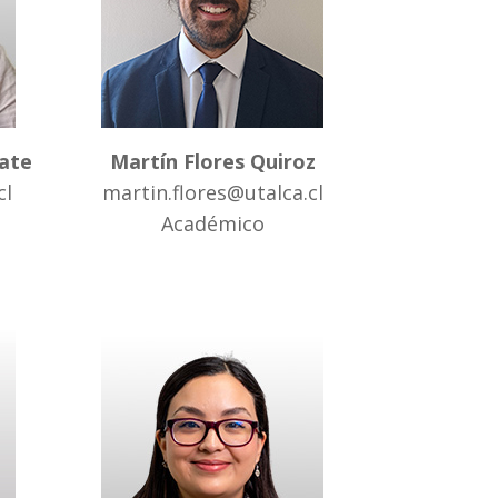
ñate
Martín Flores Quiroz
cl
martin.flores@utalca.cl
Académico