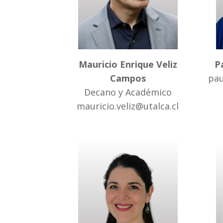
Mauricio Enrique Veliz
P
Campos
pau
Decano y Académico
mauricio.veliz@utalca.cl