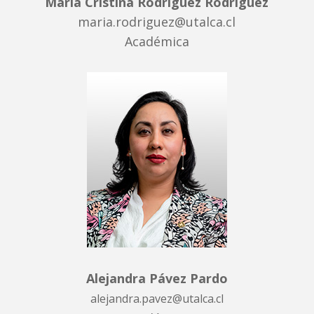
María Cristina Rodriguez Rodriguez
maria.rodriguez@utalca.cl
Académica
Alejandra Pávez Pardo
alejandra.pavez@utalca.cl