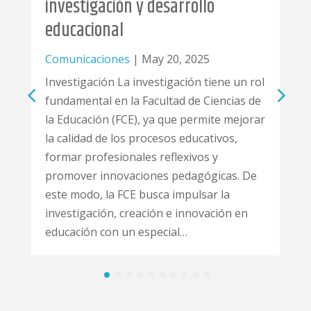
ón y desarrollo
Comunicaciones
|
May
l
Investigación La inves
fundamental en la Facu
es
|
May 20, 2025
la Educación (FCE), ya
La investigación tiene un rol
la calidad de los proce
 la Facultad de Ciencias de
formar profesionales r
FCE), ya que permite mejorar
promover innovacione
los procesos educativos,
este modo, la FCE busc
onales reflexivos y
investigación, creació
vaciones pedagógicas. De
educación con un espe
FCE busca impulsar la
 creación e innovación en
 un especial…